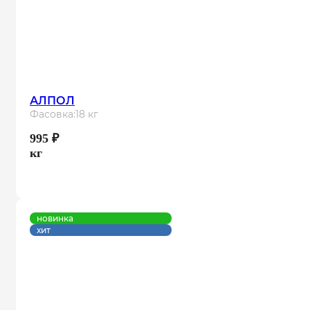
АЛПОЛ
Фасовка:
18 кг
995
₽
кг
новинка
хит