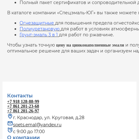
Полный пакет сертификатов и сопроводительной 
В каталоге компании «Спецэмаль-ЮГ» вы также можете
Огнезащитные
для повышения предела огнестойко
Полиуретановую
для работ в условиях атмосферн
Грунт-эмаль 3 в 1
для работ по ржавчине.
Чтобы узнать точную
и пол
цену на цинконаполненные эмали
оптимальное решение для ваших задач и организуем на
Контакты
+7 918 128-88-99
+7 861 201-23-68
+7 861 201-26-97
г. Краснодар, ул. Круговая, д.28
spets.emal@yandex.ru
с 9:00 до 17:00
О компании