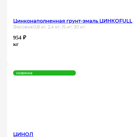
Цинконаполненная грунт-эмаль ЦИНКОFULL
Фасовка:
0,8 кг; 2,4 кг; 15 кг; 30 кг;
954
₽
кг
новинка
ЦИНОЛ