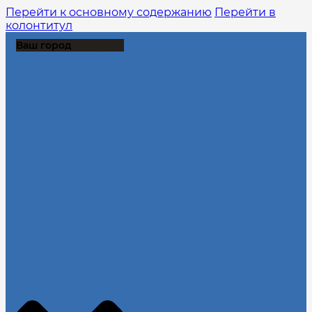
Перейти к основному содержанию
Перейти в
колонтитул
Ваш город
Выберите из списка:
Продолжить без города