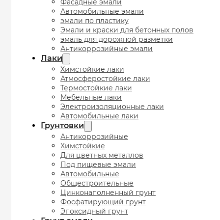
Фасадные эмали
Автомобильные эмали
эмали по пластику
Эмали и краски для бетонных полов
эмаль для дорожной разметки
Антикоррозийные эмали
Лаки
Химстойкие лаки
Атмосферостойкие лаки
Термостойкие лаки
Мебельные лаки
Электроизоляционные лаки
Автомобильные лаки
Грунтовки
Антикоррозийные
Химстойкие
Для цветных металлов
Под пищевые эмали
Автомобильные
Общестроительные
Цинконаполненный грунт
Фосфатирующий грунт
Эпоксидный грунт