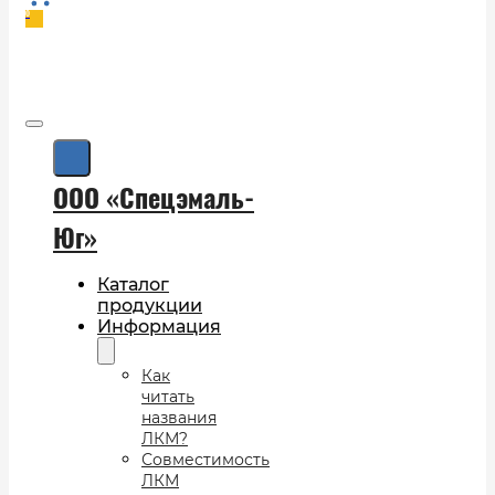
0
ООО «Спецэмаль-
Юг»
Каталог
продукции
Информация
Как
читать
названия
ЛКМ?
Совместимость
ЛКМ