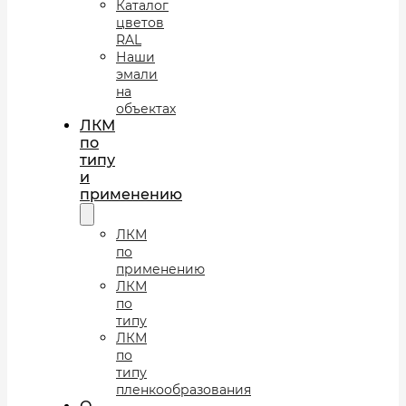
Каталог
цветов
RAL
Наши
эмали
на
объектах
ЛКМ
по
типу
и
применению
ЛКМ
по
применению
ЛКМ
по
типу
ЛКМ
по
типу
пленкообразования