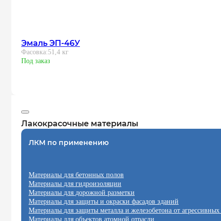
Эмаль ЭП-46У
Фасовка:
51,4 кг
Под заказ
Лакокрасочные материалы
ЛКМ по применению
Материалы для бетонных полов
Материалы для гидроизоляции
Материалы для дорожной разметки
Материалы для защиты и окраски фасадов зданий
Материалы для защиты металла и железобетона от агрессивных
Материалы для объектов атомной отрасли