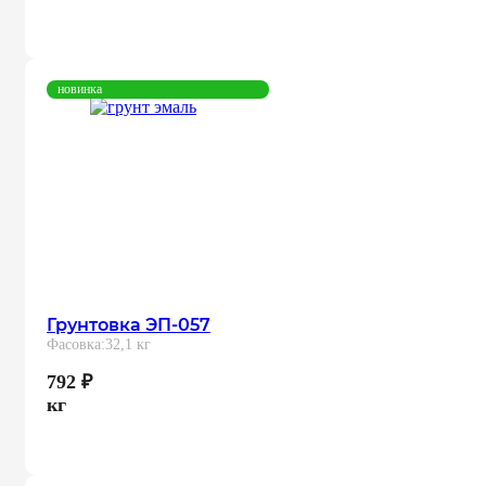
новинка
Грунтовка ЭП-057
Фасовка:
32,1 кг
792
₽
кг