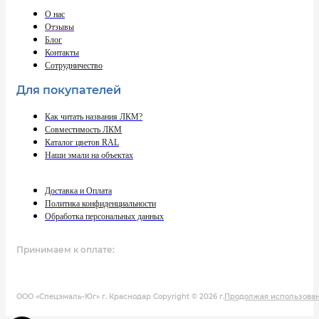
О нас
Отзывы
Блог
Контакты
Сотрудничество
Для покупателей
Как читать названия ЛКМ?
Совместимость ЛКМ
Каталог цветов RAL
Наши эмали на объектах
Доставка и Оплата
Политика конфиденциальности
Обработка персональных данных
Принимаем к оплате:
ООО «Спецэмаль-Юг» г. Краснодар Copyright © 2026 г.
Продолжая использовани