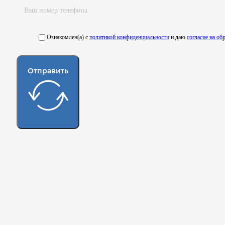
Ознакомлен(а) с
политикой конфиденциальности
и даю
согласие на о
Отправить