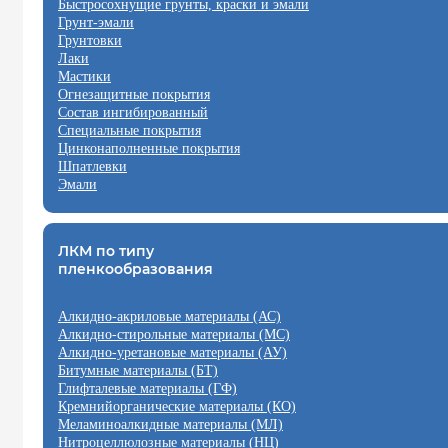
Быстросохнущие грунты, краски и эмали
Грунт-эмали
Грунтовки
Лаки
Мастики
Огнезащитные покрытия
Состав ингибированный
Специальные покрытия
Цинконаполненные покрытия
Шпатлевки
Эмали
ЛКМ по типу
пленкообразования
Алкидно-акриловые материалы (АС)
Алкидно-стирольные материалы (МС)
Алкидно-уретановые материалы (АУ)
Битумные материалы (БТ)
Глифталевые материалы (ГФ)
Кремнийорганические материалы (КО)
Меламиноалкидные материалы (МЛ)
Нитроцеллюлозные материалы (НЦ)