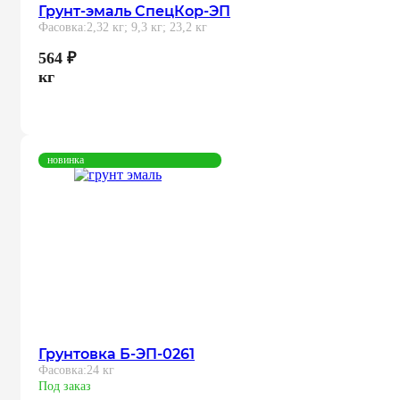
Грунт-эмаль СпецКор-ЭП
Фасовка:
2,32 кг; 9,3 кг; 23,2 кг
564
₽
кг
новинка
Грунтовка Б-ЭП-0261
Фасовка:
24 кг
Под заказ