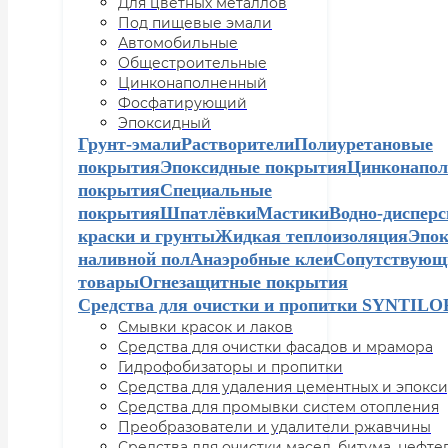
Для цветных металлов
Под пищевые эмали
Автомобильные
Общестроительные
Цинконаполненный
Фосфатирующий
Эпоксидный
Грунт-эмали
Растворители
Полиуретановые
покрытия
Эпоксидные покрытия
Цинконапол
покрытия
Специальные
покрытия
Шпатлёвки
Мастики
Водно-диспер
краски и грунты
Жидкая теплоизоляция
Эпо
наливной пол
Анаэробные клеи
Сопутствующ
товары
Огнезащитные покрытия
Средства для очистки и пропитки SYNTILO
Смывки красок и лаков
Средства для очистки фасадов и мрамора
Гидрофобизаторы и пропитки
Средства для удаления цементных и эпокси
Средства для промывки систем отопления
Преобразователи и удалители ржавчины
Средства для очистки масел, битума, нефт