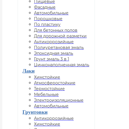
Пищевые
Фасадные
Автомобильные
Порошковые
По пластику
Для бетонных полов
Для дорожной разметки
Антикоррозийные
Полиуретановая эмаль
Эпоксидная эмаль
Грунт эмаль 3 в 1
Цинконаполненная эмаль
Лаки
Химстойкие
Атмосферостойкие
Термостойкие
Мебельные
Электроизоляционные
Автомобильные
Грунтовки
Антикоррозийные
Химстойкие