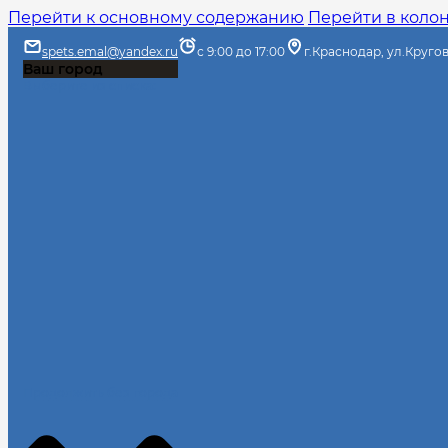
Перейти к основному содержанию
Перейти в коло
spets.emal@yandex.ru
с 9:00 до 17:00
г.Краснодар, ул.Круго
Ваш город
Выберите из списка:
Продолжить без города