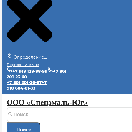
Определение...
Перезвоните мне
+7 918 128-88-99
+7 861
201-23-68
+7 861 201-26-97
+7
918 684-81-33
ООО «Спецэмаль-Юг»
Поиск
Поиск