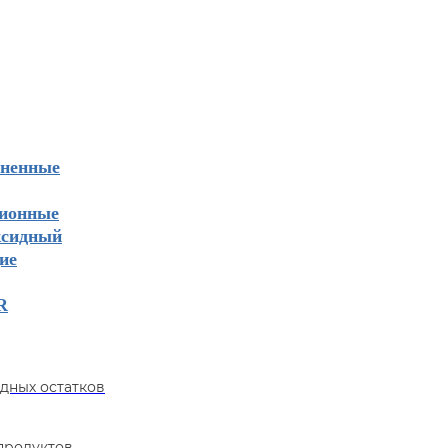
ненные
сионные
ксидный
ие
R
дных остатков
епродуктов