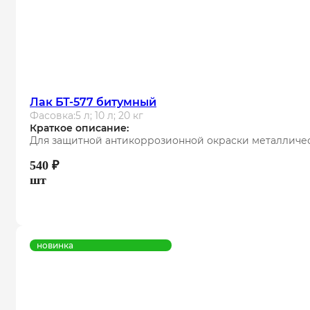
Лак БТ-577 битумный
Фасовка:
5 л; 10 л; 20 кг
Краткое описание:
Для защитной антикоррозионной окраски металличес
540
₽
шт
новинка