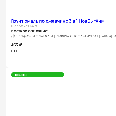
Грунт-эмаль по ржавчине 3 в 1 НовБытХим
Фасовка:
0,4 л
Краткое описание:
Для окраски чистых и ржавых или частично прокорр
465
₽
шт
новинка