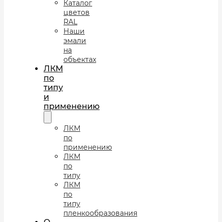
Каталог
цветов
RAL
Наши
эмали
на
объектах
ЛКМ
по
типу
и
применению
ЛКМ
по
применению
ЛКМ
по
типу
ЛКМ
по
типу
пленкообразования