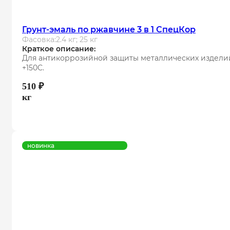
Грунт-эмаль по ржавчине 3 в 1 СпецКор
Фасовка:
2.4 кг; 25 кг
Краткое описание:
Для антикоррозийной защиты металлических изделий
+150С.
510
₽
кг
новинка