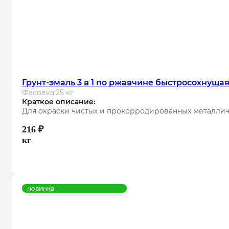
Грунт-эмаль 3 в 1 по ржавчине быстросохнуща
Фасовка:
25 кг
Краткое описание:
Для окраски чистых и прокорродированных металлич
216
₽
кг
новинка