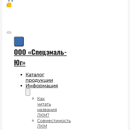
0
ООО «Спецэмаль-
Юг»
Каталог
продукции
Информация
Как
читать
названия
ЛКМ?
Совместимость
ЛКМ