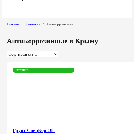
Главная
/
Грунтовки
/
Антикоррозийные
Антикоррозийные в Крыму
новинка
Грунт СпецКор-ЭП