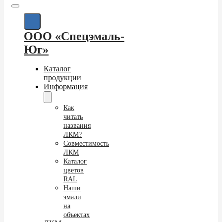
ООО «Спецэмаль-
Юг»
Каталог
продукции
Информация
Как
читать
названия
ЛКМ?
Совместимость
ЛКМ
Каталог
цветов
RAL
Наши
эмали
на
объектах