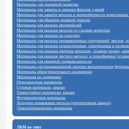
Материалы для дорожной разметки
Материалы для защиты и окраски фасадов зданий
Материалы для защиты металла и железобетона от агрессивных
Материалы для объектов атомной отрасли
Материалы для окраски автомобилей
Материалы для окраски металла со следами коррозии
Материалы для окраски по пластику
Материалы для окраски промышленных сооружений, мостов, т
Материалы для окраски сельхозтехники, спецтехники и подвиж
Материалы для окраски цветных металлов, сплавов титана, ал
Материалы для окраски чистого металла, в атмосферных услови
Материалы для пищевой промышленности
Материалы для промышленной окраски металлических,бетонны
Материалы общестроительного назначения
Материалы по оцинковке
Огнезащитные материалы
Судовые материалы, краски
Термостойкие материалы, краски
Флуоресцентные материалы
Холодное цинкование металла (протекторная защита)
Электротехнические материалы
ЛКМ по типу