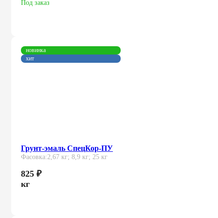
Под заказ
новинка
хит
Грунт-эмаль СпецКор-ПУ
Фасовка:
2,67 кг; 8,9 кг; 25 кг
825
₽
кг