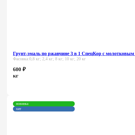
Грунт-эмаль по ржавчине 3 в 1 СпецКор с молотковы
Фасовка:
0,8 кг; 2,4 кг; 8 кг; 10 кг; 20 кг
600
₽
кг
новинка
хит