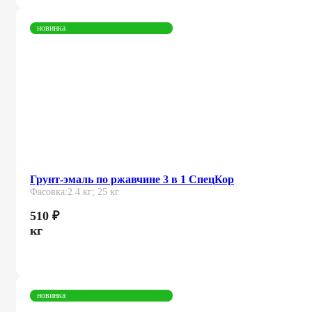
новинка
Грунт-эмаль по ржавчине 3 в 1 СпецКор
Фасовка:
2.4 кг; 25 кг
510
₽
кг
новинка