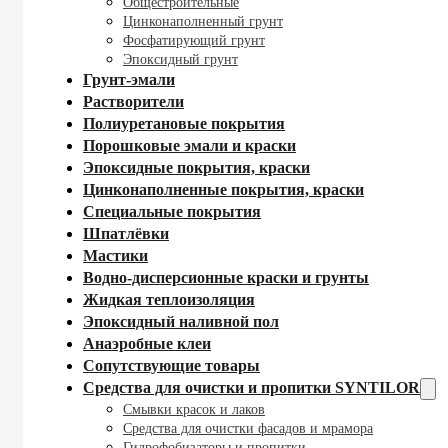
Общестроительные
Цинконаполненный грунт
Фосфатирующий грунт
Эпоксидный грунт
Грунт-эмали
Растворители
Полиуретановые покрытия
Порошковые эмали и краски
Эпоксидные покрытия, краски
Цинконаполненные покрытия, краски
Специальные покрытия
Шпатлёвки
Мастики
Водно-дисперсионные краски и грунты
Жидкая теплоизоляция
Эпоксидный наливной пол
Анаэробные клеи
Сопутствующие товары
Средства для очистки и пропитки SYNTILOR
Смывки красок и лаков
Средства для очистки фасадов и мрамора
Гидрофобизаторы и пропитки