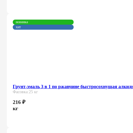
новинка
хит
Грунт-эмаль 3 в 1 по ржавчине быстросохнущая алкид
Фасовка:
25 кг
216
₽
кг