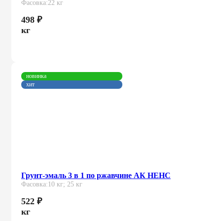
Фасовка:
22 кг
498
₽
кг
новинка
хит
Грунт-эмаль 3 в 1 по ржавчине АК НЕНС
Фасовка:
10 кг; 25 кг
522
₽
кг