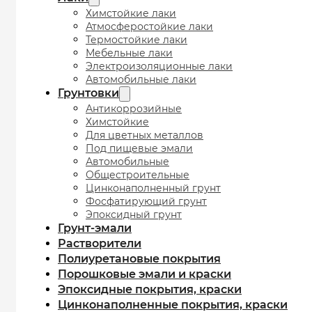
Химстойкие лаки
Атмосферостойкие лаки
Термостойкие лаки
Мебельные лаки
Электроизоляционные лаки
Автомобильные лаки
Грунтовки
Антикоррозийные
Химстойкие
Для цветных металлов
Под пищевые эмали
Автомобильные
Общестроительные
Цинконаполненный грунт
Фосфатирующий грунт
Эпоксидный грунт
Грунт-эмали
Растворители
Полиуретановые покрытия
Порошковые эмали и краски
Эпоксидные покрытия, краски
Цинконаполненные покрытия, краски