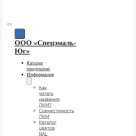
ООО «Спецэмаль-
Юг»
Каталог
продукции
Информация
Как
читать
названия
ЛКМ?
Совместимость
ЛКМ
Каталог
цветов
RAL