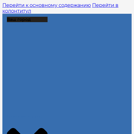
Перейти к основному содержанию
Перейти в
колонтитул
Ваш город
Выберите из списка:
Продолжить без города