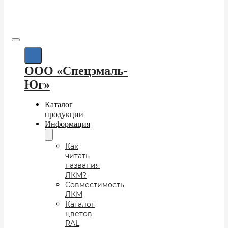
ООО «Спецэмаль-
Юг»
Каталог
продукции
Информация
Как
читать
названия
ЛКМ?
Совместимость
ЛКМ
Каталог
цветов
RAL