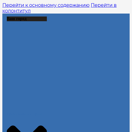
Перейти к основному содержанию
Перейти в
колонтитул
Ваш город
Выберите из списка:
Продолжить без города