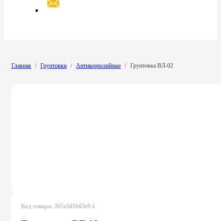
Главная
/
Грунтовки
/
Антикоррозийные
/
Грунтовка ВЛ-02
Код товара:
267a3d1b63e9-1