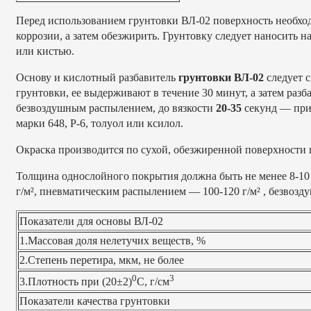
Перед использованием грунтовки ВЛ-02 поверхность необход
коррозии, а затем обезжирить. Грунтовку следует наносить 
или кистью.
Основу и кислотный разбавитель
грунтовки ВЛ-02
следует с
грунтовки, ее выдерживают в течение 30 минут, а затем раз
безвоздушным распылением, до вязкости
20-35
секунд — при 
марки 648, Р-6, толуол или ксилол.
Окраска производится по сухой, обезжиренной поверхности 
Толщина однослойного покрытия должна быть не менее 8-10 
г/м², пневматическим распылением — 100-120 г/м² , безвозд
Показатели для основы ВЛ-02
1.Массовая доля нелетучих веществ, %
2.Степень перетира, мкм, не более
0
3
3.Плотность при (20±2)
С, г/см
Показатели качества грунтовки