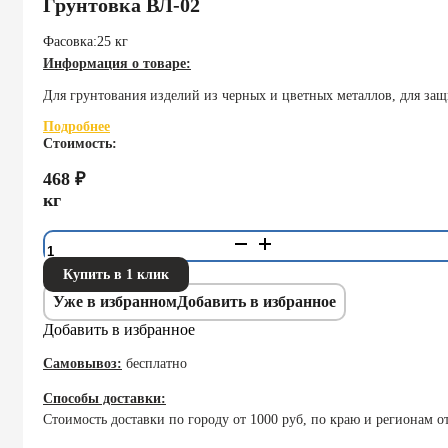
Грунтовка ВЛ-02
Фасовка:
25 кг
Информация о товаре:
Для грунтования изделий из черных и цветных металлов, для за
Подробнее
Стоимость:
468
₽
кг
Количество
товара
Грунтовка
Купить в 1 клик
ВЛ-02
Уже в избранном
Добавить в избранное
Добавить в избранное
Самовывоз:
бесплатно
Способы доставки:
Стоимость доставки по городу от 1000 руб, по краю и регионам