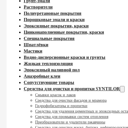
Грунт-эмали
Растворители
Полиуретановые покрытия
Порошковые эмали и краски
Эпоксидные покрытия, краски
Цинконаполненные покрытия, краски
Специальные покрытия
Шпатлёвки
Мастики
Водно-дисперсионные краски и грунты
Жидкая теплоизоляция
Эпоксидный наливной пол
Анаэробные клеи
Сопутствующие товары
Средства для очистки и пропитки SYNTILOR
Смывки красок и лаков
Средства для очистки фасадов и мрамора
Гидрофобизаторы и пропитки
Средства для удаления цементных и эпоксидных оста
Средства для промывки систем отопления
Преобразователи и удалители ржавчины
Средства для очистки масел, битума, нефтепродукто