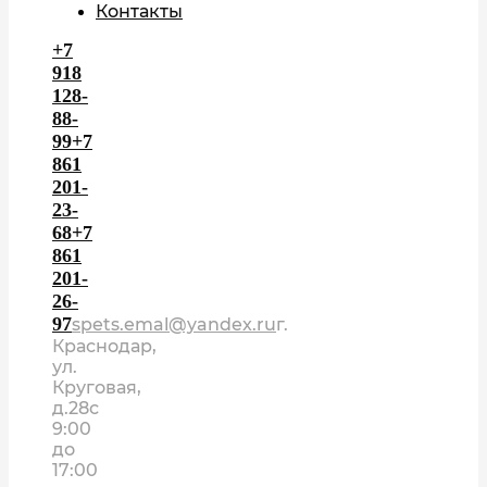
Контакты
+7
918
128-
88-
99
+7
861
201-
23-
68
+7
861
201-
26-
97
spets.emal@yandex.ru
г.
Краснодар,
ул.
Круговая,
д.28
с
9:00
до
17:00