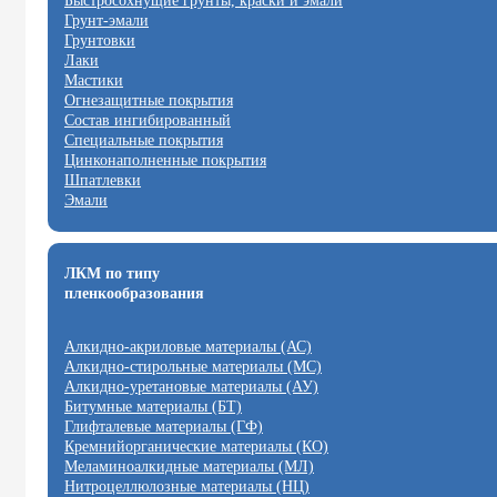
Быстросохнущие грунты, краски и эмали
Грунт-эмали
Грунтовки
Лаки
Мастики
Огнезащитные покрытия
Состав ингибированный
Специальные покрытия
Цинконаполненные покрытия
Шпатлевки
Эмали
ЛКМ по типу
пленкообразования
Алкидно-акриловые материалы (АС)
Алкидно-стирольные материалы (МС)
Алкидно-уретановые материалы (АУ)
Битумные материалы (БТ)
Глифталевые материалы (ГФ)
Кремнийорганические материалы (КО)
Меламиноалкидные материалы (МЛ)
Нитроцеллюлозные материалы (НЦ)