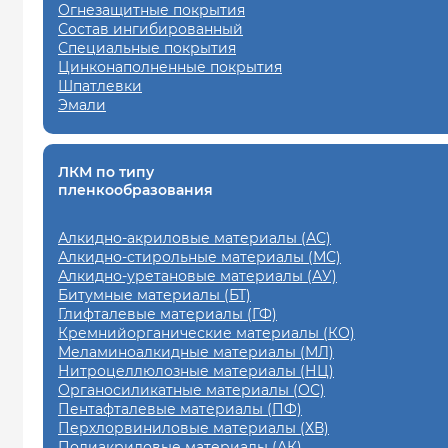
Огнезащитные покрытия
Состав ингибированный
Специальные покрытия
Цинконаполненные покрытия
Шпатлевки
Эмали
ЛКМ по типу
пленкообразования
Алкидно-акриловые материалы (АС)
Алкидно-стирольные материалы (МС)
Алкидно-уретановые материалы (АУ)
Битумные материалы (БТ)
Глифталевые материалы (ГФ)
Кремнийорганические материалы (КО)
Меламиноалкидные материалы (МЛ)
Нитроцеллюлозные материалы (НЦ)
Органосиликатные материалы (ОС)
Пентафталевые материалы (ПФ)
Перхлорвиниловые материалы (ХВ)
Полиакриловые материалы (АК)