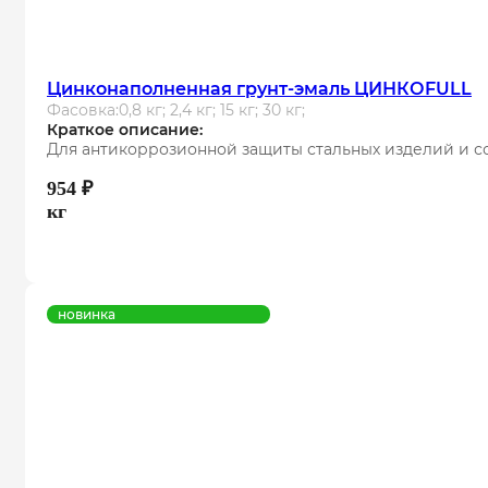
Цинконаполненная грунт-эмаль ЦИНКОFULL
Фасовка:
0,8 кг; 2,4 кг; 15 кг; 30 кг;
Краткое описание:
Для антикоррозионной защиты стальных изделий и с
954
₽
кг
новинка