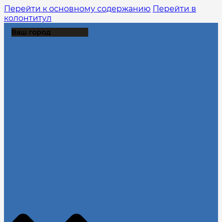
Перейти к основному содержанию
Перейти в
колонтитул
Ваш город
Выберите из списка:
Продолжить без города