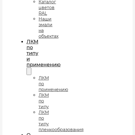
Каталог
цветов
RAL
Наши
эмали
на
объектах
ЛКМ
по
типу
и
применению
ЛКМ
по
применению
ЛКМ
по
типу
ЛКМ
по
типу
пленкообразования