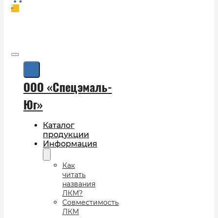
0
ООО «Спецэмаль-
Юг»
Каталог
продукции
Информация
Как
читать
названия
ЛКМ?
Совместимость
ЛКМ