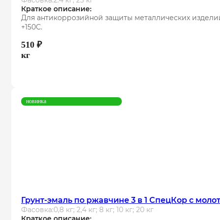
Фасовка:
2.4 кг; 25 кг
Краткое описание:
Для антикоррозийной защиты металлических изделий
+150С.
510
₽
кг
новинка
Грунт-эмаль по ржавчине 3 в 1 СпецКор с мол
Фасовка:
0,8 кг; 2,4 кг; 8 кг; 10 кг; 20 кг
Краткое описание: