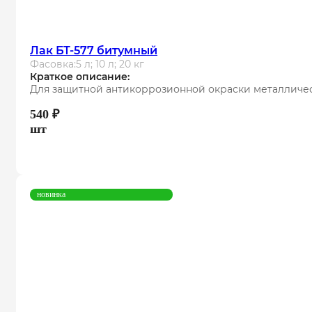
Лак БТ-577 битумный
Фасовка:
5 л; 10 л; 20 кг
Краткое описание:
Для защитной антикоррозионной окраски металличес
540
₽
шт
новинка