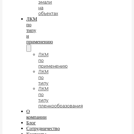
эмали
на
объектах
ЛКМ
по
типу
и
применению
ЛКМ
по
применению
ЛКМ
по
типу
ЛКМ
по
типу
пленкообразования
О
компании
Блог
Сотрудничество