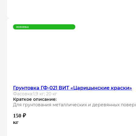
новинка
Грунтовка ГФ-021 ВИТ «Царицынские краски»
Фасовка:
1,9 кг; 20 кг
Краткое описание:
Для грунтования металлических и деревянных повер
150
₽
кг