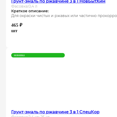
Грунт-эмаль по ржавчине 3 в 1 НовБытХим
Фасовка:
0,4 л
Краткое описание:
Для окраски чистых и ржавых или частично прокорр
465
₽
шт
новинка
Грунт-эмаль по ржавчине 3 в 1 СпецКор