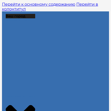
Перейти к основному содержанию
Перейти в
колонтитул
Ваш город
Выберите из списка:
Продолжить без города