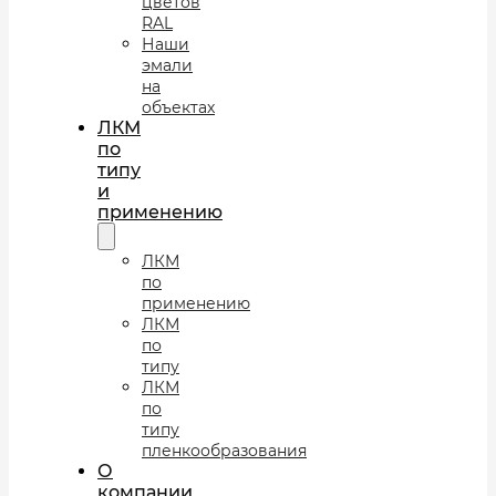
цветов
RAL
Наши
эмали
на
объектах
ЛКМ
по
типу
и
применению
ЛКМ
по
применению
ЛКМ
по
типу
ЛКМ
по
типу
пленкообразования
О
компании