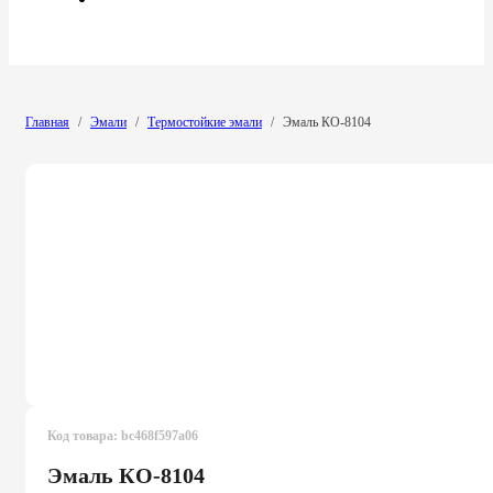
Главная
/
Эмали
/
Термостойкие эмали
/
Эмаль КО-8104
Код товара:
bc468f597a06
Эмаль КО-8104