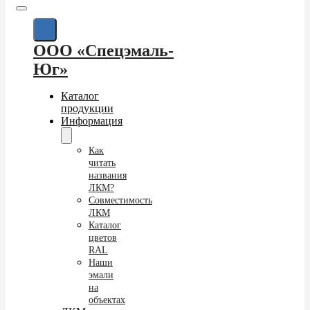
ООО «Спецэмаль-
Юг»
Каталог
продукции
Информация
Как
читать
названия
ЛКМ?
Совместимость
ЛКМ
Каталог
цветов
RAL
Наши
эмали
на
объектах