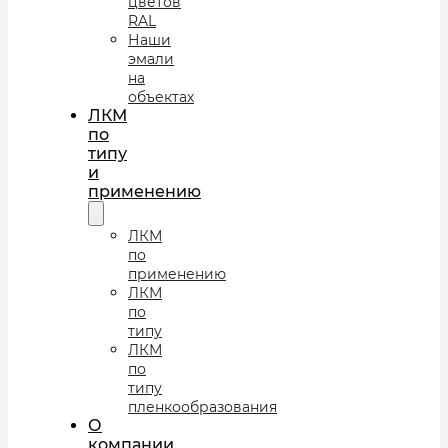
цветов
RAL
Наши
эмали
на
объектах
ЛКМ
по
типу
и
применению
ЛКМ
по
применению
ЛКМ
по
типу
ЛКМ
по
типу
пленкообразования
О
компании