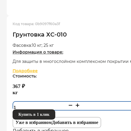
Код товара:
0b9097f60a3f
Грунтовка ХС-010
Фасовка:
10 кг; 25 кг
Информация о товаре:
Для защиты в многослойном комплексном покрытии м
Подробнее
Стоимость:
367
₽
кг
Количество
товара
Купить в 1 клик
Грунтовка
ХС-010
Уже в избранном
Добавить в избранное
Добавить в избранное