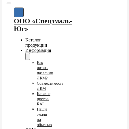
ООО «Спецэмаль-
Юг»
Каталог
продукции
Информация
Как
читать
названия
ЛКМ?
Совместимость
ЛКМ
Каталог
цветов
RAL
Наши
эмали
на
объектах