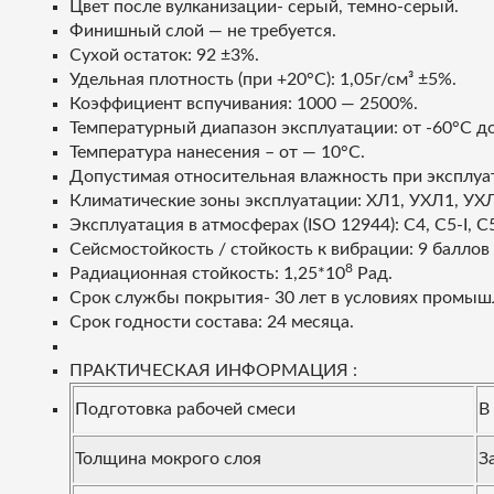
Цвет после вулканизации- серый, темно-серый.
Финишный слой — не требуется.
Сухой остаток: 92 ±3%.
Удельная плотность (при +20°С): 1,05г/см³ ±5%.
Коэффициент вспучивания: 1000 — 2500%.
Температурный диапазон эксплуатации: от -60°С до
Температура нанесения – от — 10°С.
Допустимая относительная влажность при эксплуа
Климатические зоны эксплуатации: ХЛ1, УХЛ1, УХЛ
Эксплуатация в атмосферах (ISO 12944): С4, С5-I, С
Сейсмостойкость / стойкость к вибрации: 9 баллов
8
Радиационная стойкость: 1,25*10
Рад.
Срок службы покрытия- 30 лет в условиях промы
Срок годности состава: 24 месяца.
ПРАКТИЧЕСКАЯ ИНФОРМАЦИЯ :
Подготовка рабочей смеси
В
Толщина мокрого слоя
З