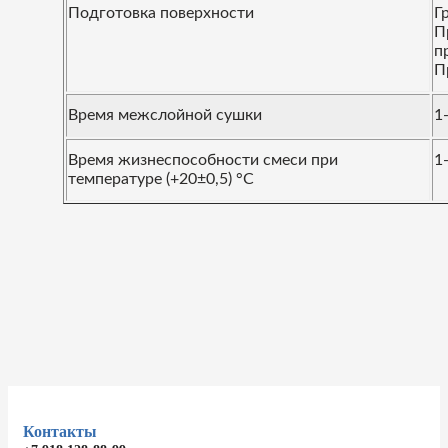
Подготовка поверхности
Г
П
п
П
Время межслойной сушки
1
Время жизнеспособности смеси при
1
температуре (+20±0,5) °C
Контакты