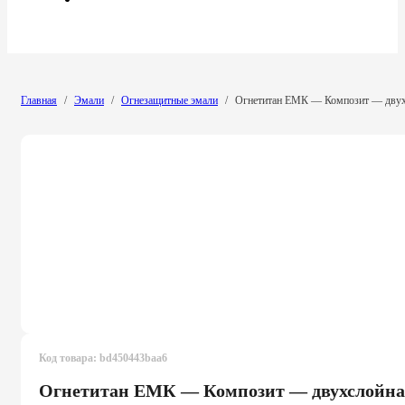
Главная
/
Эмали
/
Огнезащитные эмали
/
Огнетитан ЕМК — Композит — двухс
Код товара:
bd450443baa6
Огнетитан ЕМК — Композит — двухслойная