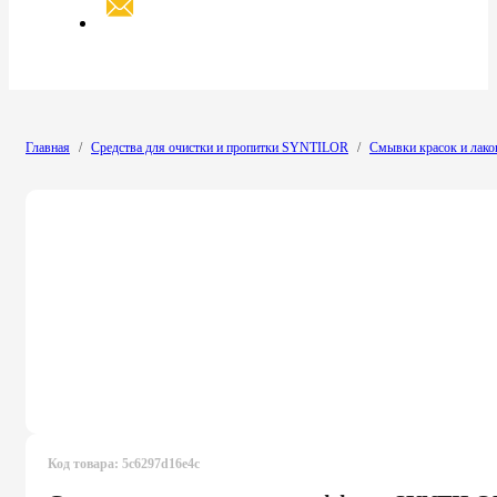
Главная
/
Средства для очистки и пропитки SYNTILOR
/
Смывки красок и лако
Код товара:
5c6297d16e4c