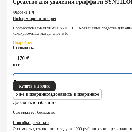
Средство для удаления граффити SYNTILOR
Фасовка:
1 л
Информация о товаре:
Профессиональная химия SYNTILOR-различные средства для очис
лакокрасочных материалов в К
Подробнее
Стоимость:
1 170
₽
шт
Количество
товара
Средство
Купить в 1 клик
для
Уже в избранном
Добавить в избранное
удаления
Добавить в избранное
граффити
SYNTILOR
Самовывоз:
бесплатно
Graffito
Pro
Способы доставки:
Стоимость доставки по городу от 1000 руб, по краю и регионам