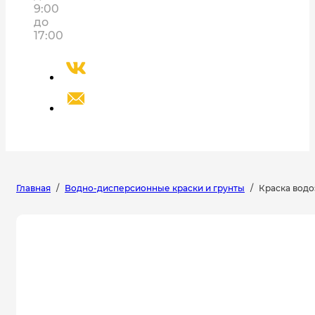
9:00
до
17:00
Главная
/
Водно-дисперсионные краски и грунты
/
Краска водо