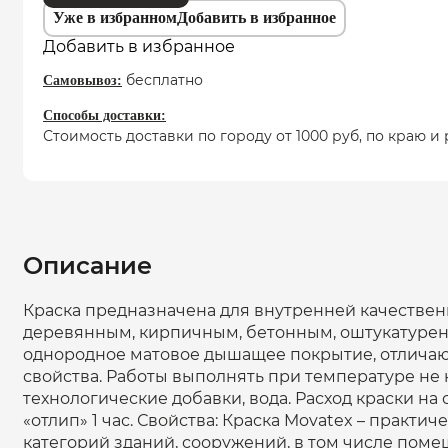
водоэмульсионная
Уже в избранном
Добавить в избранное
Movatex
Добавить в избранное
EXTRA
для
бесплатно
Самовывоз:
стен
и
Способы доставки:
потолков
Стоимость доставки по городу от 1000 руб, по краю
с
биодобавками
против
плесени
и
грибка;
экономичная;
Описание
дышащая;
не
Краска предназначена для внутренней качествен
желтеет;
деревянным, кирпичным, бетонным, оштукатурен
не
однородное матовое дышащее покрытие, отлича
мелит
свойства. Работы выполнять при температуре не н
технологические добавки, вода. Расход краски на
«отлип» 1 час. Свойства: Краска Movatex – практ
категорий зданий, сооружений, в том числе поме