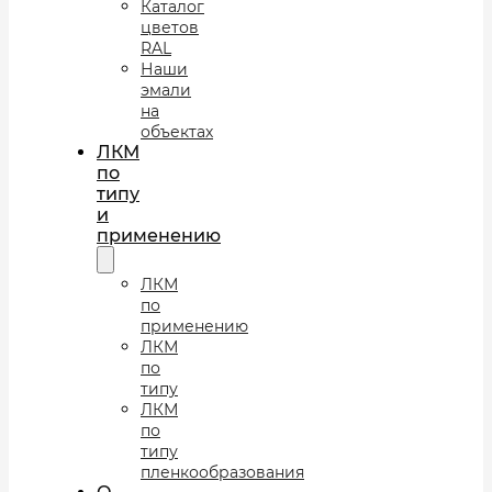
Каталог
цветов
RAL
Наши
эмали
на
объектах
ЛКМ
по
типу
и
применению
ЛКМ
по
применению
ЛКМ
по
типу
ЛКМ
по
типу
пленкообразования