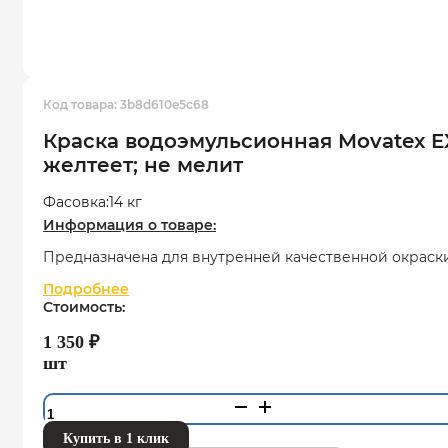
Код товара:
3b8d610e5c68
Краска водоэмульсионная Movatex E
желтеет; не мелит
Фасовка:
14 кг
Информация о товаре:
Предназначена для внутренней качественной окраск
Подробнее
Стоимость:
1 350
₽
шт
Количество
товара
Купить в 1 клик
Краска