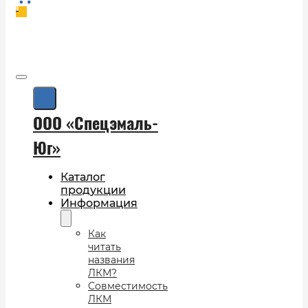
0
ООО «Спецэмаль-
Юг»
Каталог
продукции
Информация
Как
читать
названия
ЛКМ?
Совместимость
ЛКМ