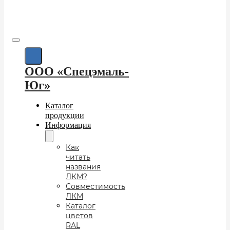
ООО «Спецэмаль-
Юг»
Каталог
продукции
Информация
Как
читать
названия
ЛКМ?
Совместимость
ЛКМ
Каталог
цветов
RAL