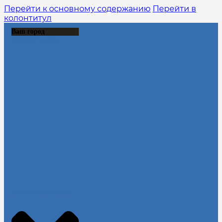
Перейти к основному содержанию
Перейти в
колонтитул
Ваш город
Выберите из списка:
Продолжить без города