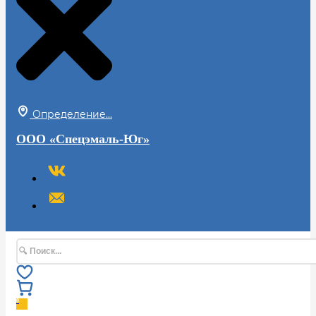
Определение...
ООО «Спецэмаль-Юг»
Поиск
0